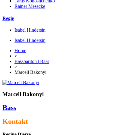
Taras Konoshchenko
Rainer Mesecke
Regie
Isabel Hindersin
Isabel Hindersin
Home
>
Bassbariton | Bass
>
Marcell Bakonyi
Marcell Bakonyi
Bass
Kontakt
Regine Dierse