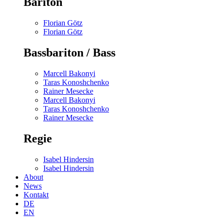
Bariton
Florian Götz
Florian Götz
Bassbariton / Bass
Marcell Bakonyi
Taras Konoshchenko
Rainer Mesecke
Marcell Bakonyi
Taras Konoshchenko
Rainer Mesecke
Regie
Isabel Hindersin
Isabel Hindersin
About
News
Kontakt
DE
EN