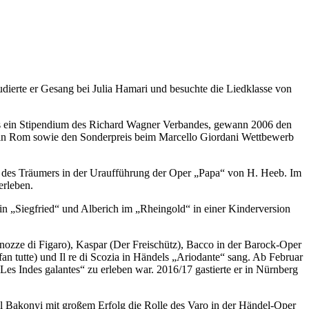
udierte er Gesang bei Julia Hamari und besuchte die Liedklasse von
ass ein Stipendium des Richard Wagner Verbandes, gewann 2006 den
b in Rom sowie den Sonderpreis beim Marcello Giordani Wettbewerb
ie des Träumers in der Uraufführung der Oper „Papa“ von H. Heeb. Im
erleben.
in „Siegfried“ und Alberich im „Rheingold“ in einer Kinderversion
nozze di Figaro), Kaspar (Der Freischütz), Bacco in der Barock-Oper
n tutte) und Il re di Scozia in Händels „Ariodante“ sang. Ab Februar
es Indes galantes“ zu erleben war. 2016/17 gastierte er in Nürnberg
l Bakonyi mit großem Erfolg die Rolle des Varo in der Händel-Oper