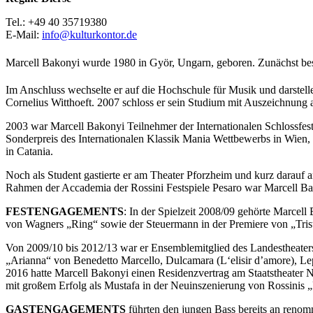
Tel.:
+49 40 35719380
E-Mail:
info@kulturkontor.de
Marcell Bakonyi wurde 1980 in Györ, Ungarn, geboren. Zunächst be
Im Anschluss wechselte er auf die Hochschule für Musik und darstelle
Cornelius Witthoeft. 2007 schloss er sein Studium mit Auszeichnung 
2003 war Marcell Bakonyi Teilnehmer der Internationalen Schlossfes
Sonderpreis des Internationalen Klassik Mania Wettbewerbs in Wien
in Catania.
Noch als Student gastierte er am Theater Pforzheim und kurz darauf 
Rahmen der Accademia der Rossini Festspiele Pesaro war Marcell Bak
FESTENGAGEMENTS
: In der Spielzeit 2008/09 gehörte Marcel
von Wagners „Ring“ sowie der Steuermann in der Premiere von „Trist
Von 2009/10 bis 2012/13 war er Ensemblemitglied des Landestheaters 
„Arianna“ von Benedetto Marcello, Dulcamara (L‘elisir d’amore), Lep
2016 hatte Marcell Bakonyi einen Residenzvertrag am Staatstheater Nü
mit großem Erfolg als Mustafa in der Neuinszenierung von Rossinis „L’
GASTENGAGEMENTS
führten den jungen Bass bereits an renom