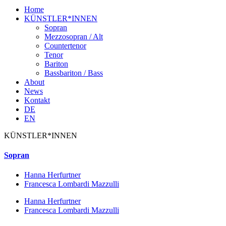
Home
KÜNSTLER*INNEN
Sopran
Mezzosopran / Alt
Countertenor
Tenor
Bariton
Bassbariton / Bass
About
News
Kontakt
DE
EN
KÜNSTLER*INNEN
Sopran
Hanna Herfurtner
Francesca Lombardi Mazzulli
Hanna Herfurtner
Francesca Lombardi Mazzulli