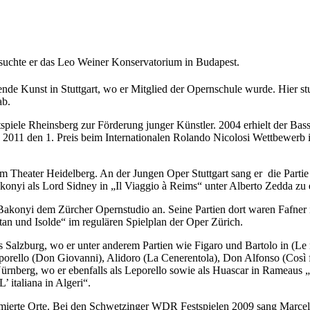
suchte er das Leo Weiner Konservatorium in Budapest.
nde Kunst in Stuttgart, wo er Mitglied der Opernschule wurde. Hier st
ab.
tspiele Rheinsberg zur Förderung junger Künstler. 2004 erhielt der B
, 2011 den 1. Preis beim Internationalen Rolando Nicolosi Wettbewer
am Theater Heidelberg. An der Jungen Oper Stuttgart sang er die Part
onyi als Lord Sidney in „Il Viaggio à Reims“ unter Alberto Zedda zu 
l Bakonyi dem Zürcher Opernstudio an. Seine Partien dort waren Fafner 
an und Isolde“ im regulären Spielplan der Oper Zürich.
Salzburg, wo er unter anderem Partien wie Figaro und Bartolo in (Le 
orello (Don Giovanni), Alidoro (La Cenerentola), Don Alfonso (Così fa
rnberg, wo er ebenfalls als Leporello sowie als Huascar in Rameaus „L
 italiana in Algeri“.
mierte Orte. Bei den Schwetzinger WDR Festspielen 2009 sang Marcel